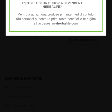
EȘTI DEJA DISTRIBUITOR INDEPENDENT
HERBALIFE?
Pentru a achiziționa produse prin intermediul contului
Batoane Proteice H24 Achieve
Batoane Proteice H24 Achieve
tău personal și pentru a primi toate beneficiile te rugăm
- Ciocolată Neagră (6 batoane)
- Fursecuri cu Ciocolată (6
să accesezi
myherbalife.com
batoane)
109,00 RON
109,00 RON
ADAUGĂ ÎN COȘ
ADAUGĂ ÎN COȘ
LIVRARE & GARANȚIE
Informații de livrare
Satisfacție garantată
Politica de returnare