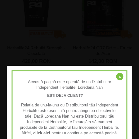
Herbalife24 Rebuild Strength -
Herbalife24 CR7 Drive - Fructe
Ciocolată
de Acai
420,00 RON
142,00 RON
ADAUGĂ ÎN COȘ
ADAUGĂ ÎN COȘ
x
Această pagină este operată de un Distribuitor
Independent Herbalife: Loredana Nan
EȘTI DEJA CLIENT?
Relația de unu-la-unu cu Distribuitorul tău Independent
Herbalife este esențială pentru atingerea obiectivelor
tale. Dacă Loredana Nan nu este Distribuitorul tău
Independent Herbalife, te încurajăm să cumperi
produsele de la Distribuitorul tău Independent Herbalife.
Altfel,
click aici
pentru a continua pe această pagină.