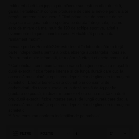
Indiferent dacă faci jogging de plăcere sau ești un atlet de elită,
gama Herbalife24® conține produsele de care ai nevoie pentru a te
pregăti, antrena și recupera.* Fiind prima linie de produse de pe
piață care asigură nutriție sportivă pe durata întregii zile, nici nu
este de mirare că mai mult de 190 de echipe sportive, atleți și
evenimente din jurul lumii folosesc Herbalife24 pentru a da
randament maxim.
Fiecare produs Herbalife24® este testat în loturi de către o terță
parte independentă pentru a proba absența substanțelor interzise.
Pentru mai multe informații, te rugăm să citești eticheta produsului.
* Carbohidrații contribuie la recuperarea funcției normale a mușchilor
după exerciții ﬁzice foarte intense și de lungă durată care duc la
oboseală musculară și epuizarea depozitelor de glicogen în mușchii
scheletici. Efectul beneﬁc este obținut prin consumul de
carbohidrați, din toate sursele, cu o doză totală de 4g per kg
greutate corporală, în doze, în primele 4 ore și nu mai târziu de 6
ore, după exerciții ﬁzice intense sau/și de lungă durată care duc la
oboseală musculară și epuizarea depozitelor de glicogen în mușchii
scheletici.
** A se consuma conform indicațiilor de pe ambalaj.
Setează
FILTRE