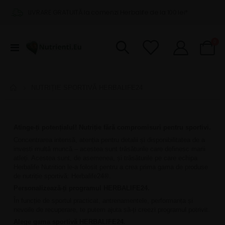
LIVRARE GRATUITĂ la comenzi Herbalife de la 100 lei*
pro
0
Comutare
Cart
în
navigare
NUTRIȚIE SPORTIVĂ HERBALIFE24
Atinge-ți potențialul! Nutriție fără compromisuri pentru sportivi.
Concentrarea intensă, atenția pentru detalii și disponibilitatea de a
investi multă muncă – acestea sunt trăsăturile care definesc marii
atleți. Acestea sunt, de asemenea, și trăsăturile pe care echipa
Herbalife Nutrition le-a folosit pentru a crea prima gama de produse
de nutriție sportivă: Herbalife24®.
Personalizează-ți programul HERBALIFE24.
În funcție de sportul practicat, antrenamentele, performanța și
nevoile de recuperare, te putem ajuta să-ți creezi programul potrivit.
Alege gama sportivă HERBALIFE24.