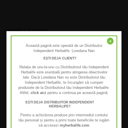
LIVRARE & GARANȚIE
Informații de livrare
x
Această pagină este operată de un Distribuitor
Independent Herbalife: Loredana Nan
Satisfacție garantată
EȘTI DEJA CLIENT?
Politica de returnare
Relația de unu-la-unu cu Distribuitorul tău Independent
Herbalife este esențială pentru atingerea obiectivelor
SECURITATE & POLITICI
tale. Dacă Loredana Nan nu este Distribuitorul tău
Independent Herbalife, te încurajăm să cumperi
Politica de confidențialitate
produsele de la Distribuitorul tău Independent Herbalife.
Altfel,
click aici
pentru a continua pe această pagină.
Politica de utilizare Cookie
EȘTI DEJA DISTRIBUITOR INDEPENDENT
Termeni & condiții
HERBALIFE?
Pentru a achiziționa produse prin intermediul contului
Setări Cookie
tău personal și pentru a primi toate beneficiile te rugăm
să accesezi
myherbalife.com