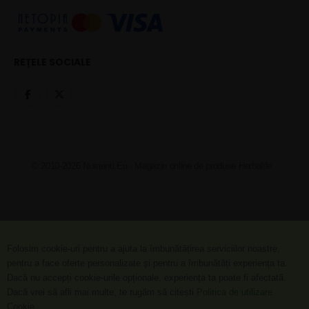
REȚELE SOCIALE
© 2010-2026 Nutrienti.Eu - Magazin online de produse Herbalife
Folosim cookie-uri pentru a ajuta la îmbunătățirea serviciilor noastre,
pentru a face oferte personalizate și pentru a îmbunătăți experiența ta.
Dacă nu accepți cookie-urile opționale, experiența ta poate fi afectată.
Dacă vrei să afli mai multe, te rugăm să citești
Politica de utilizare
Cookie
.