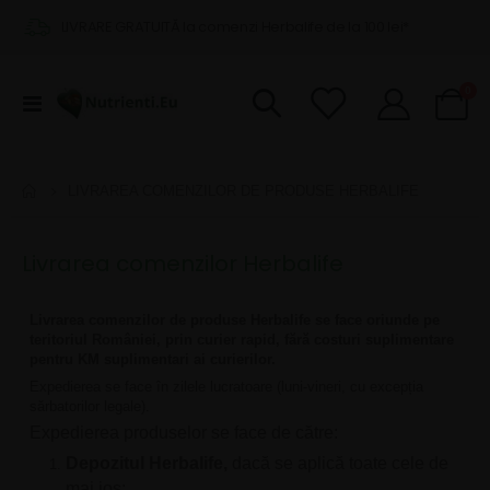
LIVRARE GRATUITĂ la comenzi Herbalife de la 100 lei*
pro
0
Comutare
Cart
în
navigare
LIVRAREA COMENZILOR DE PRODUSE HERBALIFE
Livrarea comenzilor Herbalife
Livrarea comenzilor de produse Herbalife se face oriunde pe
teritoriul României, prin curier rapid, fără costuri suplimentare
pentru KM suplimentari ai curierilor.
Expedierea se face în zilele lucratoare (luni-vineri, cu excepția
sărbatorilor legale).
Expedierea produselor se face de către:
Depozitul Herbalife,
dacă se aplică toate cele de
mai jos: