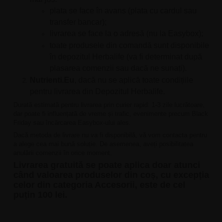
plata se face în avans (plata cu cardul sau
transfer bancar);
livrarea se face la o adresă (nu la Easybox);
toate produsele din comandă sunt disponibile
în depozitul Herbalife (va fi determinat după
plasarea comenzii sau dacă ne sunați).
Nutrienti.Eu
, dacă nu se aplică toate condițiile
pentru livrarea din Depozitul Herbalife.
Durată estimată pentru livrarea prin curier rapid: 1-3 zile lucrătoare,
dar poate fi influențată de vreme și trafic, evenimente precum Black
Friday sau încărcarea Easybox-ului ales.
Dacă metoda de livrare nu va fi disponibilă, vă vom contacta pentru
a alege cea mai bună soluție. De asemenea, aveți posibilitatea
anulării comenzii în orice moment.
Livrarea gratuită se poate aplica doar atunci
când valoarea produselor din coș, cu excepția
celor din categoria Accesorii, este de cel
puțin 100 lei.