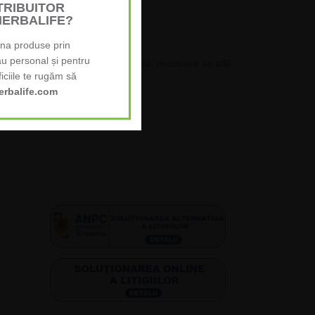
STRIBUITOR
HERBALIFE?
ona produse prin
ău personal și pentru
putea fi considerată cea mai optimă, deoarece se află
iciile te rugăm să
ate fi aflat foarte rapid.
rbalife.com
ă vom contacta noi.