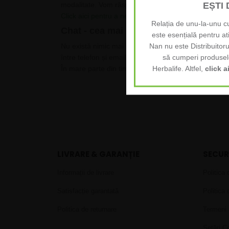
modalitate. Vom răspunde în cel mai scurt timp posib
EȘTI
Click aici pentru a ne contacta prin email
.
Relația de unu-la-unu cu
Chat - cea mai rapidă cale
este esențială pentru a
Nu există nimic mai rapid decât un click pe caseta d
Nan nu este Distribuitor
între telefon și email. Adică, dacă este cazul, se pot 
să cumperi produsele
În mare parte din timp suntem online, iar în caz con
Herbalife. Altfel,
click a
LIVRARE & GARANȚIE
SECUR
Informații de livrare
Politica 
Satisfacție garantată
Politica 
Politica de returnare
Termeni 
Setări C