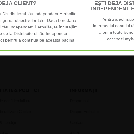
il.
 DEJA CLIENT?
EȘTI DEJA DI
INDEPENDENT 
 Distribuitorul tău Independent Herbalife
Pentru a achiziți
tingerea obiectivelor tale. Dacă Loredana
intermediul contului t
e jos din dreapta. Astfel puteți lua legătura cu noi. Această metodă ar 
ul tău Independent Herbalife, te încurajăm
a primi toate benef
furniza toate datele care ar putea fi furnizate prin email, iar răspunsul po
 de la Distribuitorul tău Independent
accesezi
myhe
trar, lăsați-ne un mesaj împreună cu numele și numărul de telefon și v
ici
pentru a continua pe această pagină.
ITATE & POLITICI
INFORMAȚII
de confidențialitate
Despre noi
de utilizare Cookie
Despre Herbalife
& condiții
Contact
ookie
ANPC