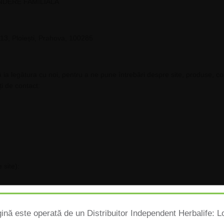
NDERE FAMILIALĂ
. 13, Ploiești, Prahova, 100285
 ia legătura cu noi, pentru a ne pune întrebări despre site, produse, co
ți de contact:
 site):
ină este operată de un Distribuitor Independent Herbalife: 
lucruri care trebuie să fie explicate în detaliu sau care necesită răspu