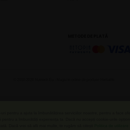
METODE DE PLATĂ
© 2010-2026 Nutrienti.Eu - Magazin online de produse Herbalife
uri pentru a ajuta la îmbunătățirea serviciilor noastre, pentru a face of
i pentru a îmbunătăți experiența ta. Dacă nu accepți cookie-urile opțio
ctată. Dacă vrei să afli mai multe, te rugăm să citești
Politica de utilizar