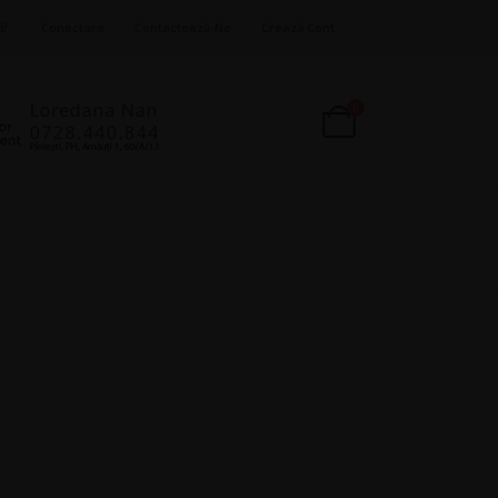
ă!
Conectare
Contactează-Ne
Crează Cont
produse
0
Cart