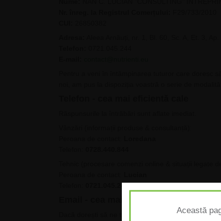
Nume:
NAN C. LUCIAN "CONSULTING" ÎNTREPRI
Nr. înreg. la Registrul Comerțului:
F29/733/2010
CUI:
26850382
Adresa:
Aleea Arnăuți, nr. 1, Bl. 60, Sc. A, Et. 3, Ap
Telefon:
0721.045.244
E-mail:
contact@nutrienti.eu
Pentru a veni în întâmpinarea tuturor care doresc să
noi, am pus la dispoziția voastră o serie de modalită
Telefon - cea mai eficientă cale
Răspunsurile la întrăbări sunt aflate imediat.
Vânzări (informații produse & consultanță):
Peroana de contact:
Loredana
Telefon:
0728.440.844
Tehnic (procesare comenzi online & situații legate de
Peroana de contact:
Lucian
Telefon:
0721.045.244
Email - cea mai explicită cale
Această pag
Dacă dorești să ne trimiți întrebări despre anumite 