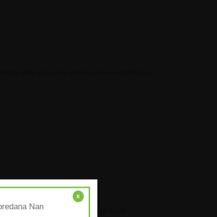
menzi, plăți, sau orice altceva care are legătură cu
x
Loredana Nan
nsuri mai ample, aceasta este cea mai bună