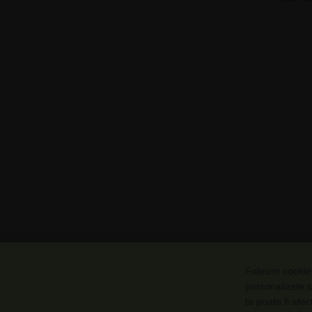
Folosim cookie-
personalizate ș
ta poate fi afe