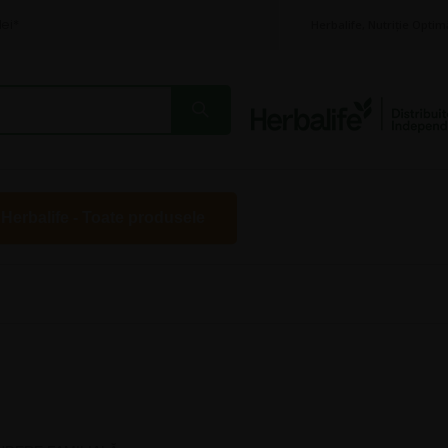
lei*
Herbalife, Nutriție Optim
 Herbalife - Toate produsele