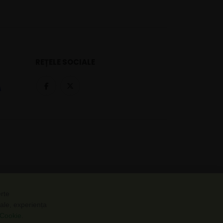
REȚELE SOCIALE
erte
nale, experiența
e Cookie
.