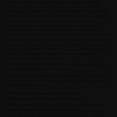
personal constând în utilizarea acestor date pentru a evalua
anumite aspecte personale referitoare la o persoană fizică, în
special pentru a analiza sau intui aspecte referitoare la preferințele,
interesele, situația economică, comportamentul, locația, sănătatea,
situația financiară sau deplasările personale ale respectivei
persoane fizice). Aceasta înseamnă că putem colecta date
personale despre dumneavoastră în diferitele situații (trimitere
newslettere, retargetarea cu mesaje publicitare a vizitatorilor care au
accesat site-ul nostru, gruparea la nivel de interese web a celor care
intră pe site-ul nostru și folosirea acestor informații în scopuri de
marketing) menționate în tabelul de mai sus. Centralizăm aceste
date și le analizăm pentru a evalua și a anticipa preferințele și / sau
interesele dumneavoastră personale.
Pe baza analizei noastre, trimitem sau afișăm comunicări și / sau
conținut adaptat intereselor / nevoilor dvs.
Aveți dreptul să vă opuneți prelucrării datelor pentru "profilare" în
anumite circumstanțe. Consultați secțiunea "Drepturile și alegerile
dumneavoastră" de mai jos.
7. Cine ar putea avea acces la datele
dumneavoastră cu caracter personal?
Datele dumneavoastră personale pot fi prelucrate în numele
nostru de către furnizorii noștri de încredere.
Ne bazăm pe terțe părți de încredere pentru a efectua o serie de