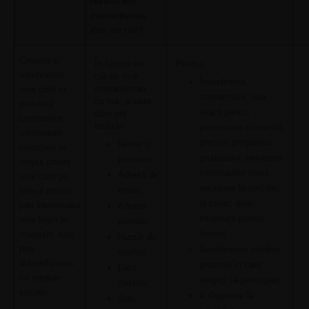
rezultă din
interacțiunea
dvs. cu noi?
Crearea și
În funcție de
Pentru:
menținerea
cât de mult
Îndeplinirea
interacționați
unui cont și
contractului, mai
cu noi, aceste
plasarea
exact pentru
date pot
comenzilor.
include:
procesarea comenzii,
Informațiile
precum pregatirea
Nume și
colectate în
produselor, trimiterea
prenume;
timpul creării
informațiilor strict
Adresă de
unui cont pe
necesare la terți (ex:
email;
site-ul nostru,
la curier, doar
prin intermediul
Adrese
informații pentru
unui login în
poștale;
livrare)
magazin, sau
Număr de
prin
Gestionarea oricărei
telefon;
autentificarea
promoții în care
Data
cu rețelele
alegeți să participați;
nașterii;
sociale
A răspunde la
Sex;