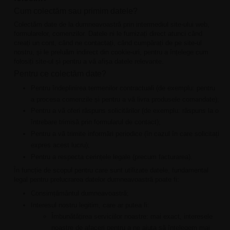
Cum colectăm sau primim datele?
Colectăm date de la dumneavoastră prin intermediul site-ului web,
formularelor, comenzilor. Datele ni le furnizați direct atunci când
creați un cont, când ne contactați, când cumpărați de pe site-ul
nostru, și le preluăm indirect din cookie-uri, pentru a înțelege cum
folosiți site-ul și pentru a vă afișa datele relevante.
Pentru ce colectăm date?
Pentru îndeplinirea termenilor contractuali (de exemplu: pentru
a procesa comenzile și pentru a vă livra produsele comandate);
Pentru a vă oferi răspuns solicitărilor (de exemplu: răspuns la o
întrebare trimisă prin formularul de contact);
Pentru a vă trimite informări periodice (în cazul în care solicitați
expres acest lucru);
Pentru a respecta cerințele legale (precum facturarea).
În funcție de scopul pentru care sunt utilizate datele, fundamental
legal pentru prelucrarea datelor dumneavoastră poate fi:
Consimțământul dumneavoastră;
Interesul nostru legitim, care ar putea fi:
Îmbunătățirea serviciilor noastre: mai exact, interesele
noastre de afaceri pentru a ne ajuta să înțelegem mai