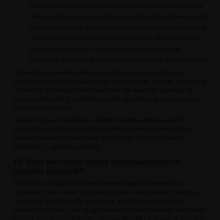
cookies folosite pentru a furniza publicitate comportamentală
online, pentru a ne personaliza serviciile pentru dumneavoastră
și pentru a permite distribuirea conținutului nostru pe site-uri de
socializare (butoane de distribuire destinate afișării site-ului),
vor fi păstrate pentru o perioada de maxim 1 an de la
colectarea acestora, în baza consimțământului dumneavoastră.
Putem păstra anumite date cu caracter personal pentru a ne
conforma obligațiilor legale sau de reglementare, precum și pentru a
ne permite să ne gestionăm drepturile (de exemplu, pentru a ne
susține afirmațiile în cadrul instanțelor de judecată) sau în scopuri
statistice sau istorice.
Atunci când nu mai trebuie să folosim datele dumneavoastră
personale, acestea sunt eliminate din sistemele și înregistrările
noastre sau sunt anonimizate, astfel încât să nu mai puteți fi
identificat cu ajutorul acestora.
10. Sunt securizate datele dumneavoastră cu
caracter personal?
Ne obligăm să păstrăm datele dumneavoastră personale în
siguranță și luăm toate măsurile necesare și rezonabile în sensul
respectării legislației. De asemenea, părțile terțe implicate în
această activitate, care vă gestionează datele personale sunt alese
cu grijă și sunt numai dintre cele care declară că respectă legislația