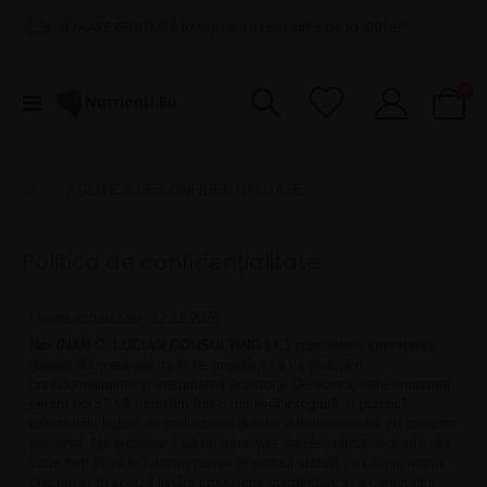
LIVRARE GRATUITĂ la comenzi Herbalife de la 100 lei*
pro
0
Comutare
Cart
în
navigare
POLITICA DE CONFIDENȚIALITATE
Politica de confidențialitate
Ultima actualizare: 12.11.2025
Noi (NAN C. LUCIAN CONSULTING I.F.)
cunoaștem importanța
datelor dumneavoastră și ne angajăm să vă protejăm
confidențialitatea și securitatea acestora. De aceea, este important
pentru noi să vă furnizăm într-o manieră integrată și practică
informațiile legate de prelucrarea datelor dumneavoastră cu caracter
personal. Ne angajează să nu transmite datele utilizatorilor site-ului
către terți și să le folosim numai în scopul stabilit cu clienții noștri,
precum și în scopul livrării produselor comandate și a contactării