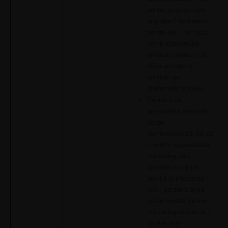
pentru produse care
ar putea fi de interes
pentru dvs., pe baza
comportamentului
anterior; pentru a vă
afișa anunțuri și
conținut pe
platformele sociale;
Pentru a ne
personaliza serviciile
pentru
dumneavoastră: să vă
trimitem recomandări,
marketing sau
conținut bazat pe
profilul și interesele
dvs.; pentru a afișa
site-ul nostru într-un
mod adaptat cum ar fi
cookie-urile