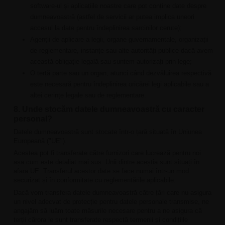
software-ul și aplicațiile noastre care pot conține date despre
dumneavoastră (astfel de servicii ar putea implica uneori
accesul la date pentru îndeplinirea sarcinilor cerute);
Agenții de aplicare a legii, organe guvernamentale, organizații
de reglementare, instanțe sau alte autorități publice dacă avem
această obligație legală sau suntem autorizați prin lege;
O terță parte sau un organ, atunci când dezvăluirea respectivă
este necesară pentru îndeplinirea oricărei legi aplicabile sau a
altei cerințe legale sau de reglementare.
8. Unde stocăm datele dumneavoastră cu caracter
personal?
Datele dumneavoastră sunt stocate într-o țară situată în Uniunea
Europeană ("UE").
Acestea pot fi transferate către furnizori care lucrează pentru noi
așa cum este detaliat mai sus. Unii dintre aceștia sunt situați în
afara UE. Transferul acestor date se face numai într-un mod
securizat și în conformitate cu reglementările aplicabile.
Dacă vom transfera datele dumneavoastră către țări care nu asigura
un nivel adecvat de protecție pentru datele personale transmise, ne
angajăm să luăm toate măsurile necesare pentru a ne asigura că
terții cărora le sunt transferate respectă termenii și condițiile