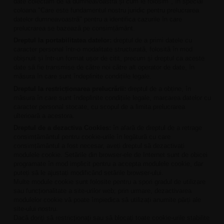
date colectăm de la dumneavoastră și cum le folosim", în special
coloana "Care este fundamentul nostru juridic pentru prelucrarea
datelor dumneavoastră" pentru a identifica cazurile în care
prelucrarea se bazează pe consimțământ.
Dreptul la portabilitatea datelor:
dreptul de a primi datele cu
caracter personal într-o modalitate structurată, folosită în mod
obișnuit și într-un format ușor de citit, precum și dreptul ca aceste
date să fie transmise de către noi către alt operator de date, în
măsura în care sunt îndeplinite condițiile legale.
Dreptul la restricționarea prelucrării:
dreptul de a obține, în
măsura în care sunt îndeplinite condițiile legale, marcarea datelor cu
caracter personal stocate, cu scopul de a limita prelucrarea
ulterioară a acestora.
Dreptul de a dezactiva Cookies:
în afară de dreptul de a retrage
consimțământul pentru cookie-urile în legătură cu care
consimțământul a fost necesar, aveți dreptul să dezactivați
modulele cookie. Setările din browser-ele de Internet sunt de obicei
programate în mod implicit pentru a accepta modulele cookie, dar
puteți să le ajustați modificând setările browser-ului.
Multe module cookie sunt folosite pentru a spori gradul de utilizare
sau funcționalitate a site-urilor web; prin urmare, dezactivarea
modulelor cookie vă poate împiedica să utilizați anumite părți ale
site-ului nostru.
Dacă doriți să restricționați sau să blocați toate cookie-urile stabilite