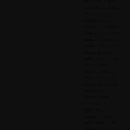
fraudei sau a utilizării
incorecte a site-ului;
Pentru a colecta
statistici: pentru a
evita înregistrarea de
două ori a vizitatorilor,
pentru a cunoaște
reacția utilizatorilor la
campaniile noastre
publicitare, pentru a
ne îmbunătăți
ofertele, pentru a ști
cum ați descoperit
site-ul web.
Acestea
se bazează pe
interesul legitim.
Pentru a furniza
publicitate
comportamentală
online: pentru a vă
afișa reclame on-line