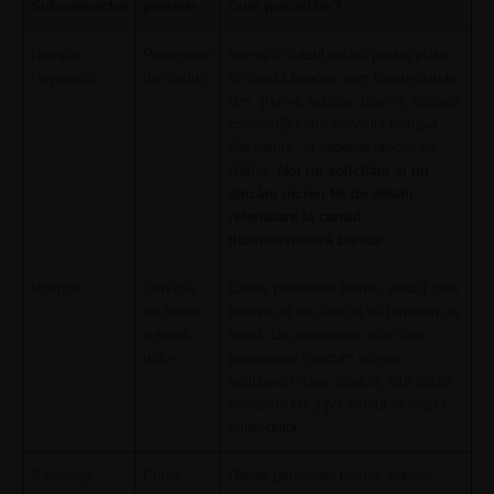
Subcontractor
prestate
Cum procedăm?
Netopia
Procesator
Numai în cazul optării pentru plata
Payments
de carduri
cu cardul bancar, vom trimite datele
dvs. (nume, adresa, telefon, valoare
comandă) către serviciul Netopia
Payments, în vederea procesării
plăților.
Noi nu solicităm și nu
stocăm niciun fel de detalii
referitoare la cardul
dumneavoastră bancar.
Mailgun
Serviciu
Datele personale (nume, email) sunt
de livrare
trimise ori de câte ori vă trimitem un
a email-
email. De asemenea, alte date
urilor
persoanale (precum adrese
facturare/livrare, telefon, alte detalii
comandă etc.) pot exista în corpul
email-urilor.
Sameday
Curier
Datele personale (nume, adresa,