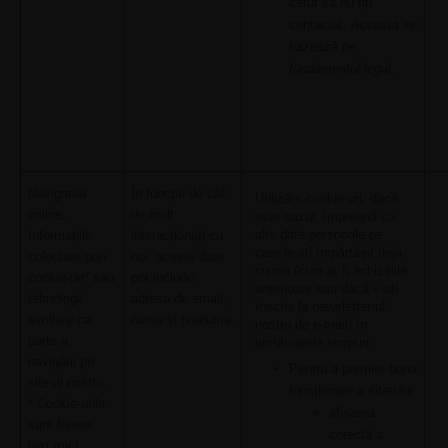
cerut să nu fiți
contactat.
Aceasta se
bazează pe
fundamentul legal.
Navigarea
În funcție de cât
Utilizăm cookie-uri, dacă
online.
de mult
este cazul, împreună cu
alte date personale pe
Informațiile
interacționați cu
care le-ați împărtășit deja
colectate prin
noi, aceste date
cu noi (cum ar fi achizițiile
cookie-uri* sau
pot include:
anterioare sau dacă v-ați
tehnologii
adresa de email,
înscris la newsletter-ul
similare ca
nume și prenume.
nostru de e-mail) în
parte a
următoarele scopuri:
navigării pe
Pentru a permite buna
site-ul nostru.
funcționare a site-ului:
* Cookie-urile
afișarea
sunt fișiere
corectă a
text mici