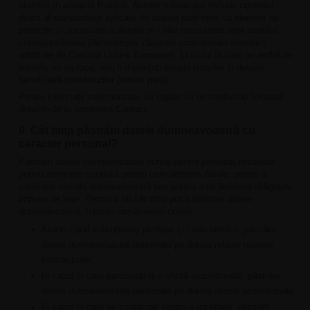
stabilite în această Politică. Aceste măsuri pot include controlul
direct al standardelor aplicate de aceste părți terțe ca element de
protecție și securizare a datelor și / sau executarea unor acorduri
corespunzătoare (de exemplu, clauzele contractuale standard
adoptate de Comisia Uniunii Europene). În cazul în care un astfel de
transfer se va face, veți fi înștiințați despre transfer și despre
beneficiarii transferurilor (terțele părți).
Pentru informații suplimentare, vă rugăm să ne contactați folosind
detaliile de la secțiunea Contact.
9. Cât timp păstrăm datele dumneavoastră cu
caracter personal?
Păstrăm datele dumneavoastră numai pentru perioada necesară
pentru atingerea scopului pentru care deținem datele, pentru a
satisface nevoile dumneavoastră sau pentru a ne îndeplini obligațiile
impuse de lege. Pentru a ști cât timp pot fi păstrate datele
dumneavoastră, folosim următoarele criterii:
Atunci când achiziționați produse și / sau servicii, păstrăm
datele dumneavoastră personale pe durata relației noastre
contractuale;
În cazul în care participați la o ofertă promoțională, păstrăm
datele dumneavoastră personale pe durata ofertei promoționale;
În cazul în care ne contactați pentru o întrebare, păstrăm