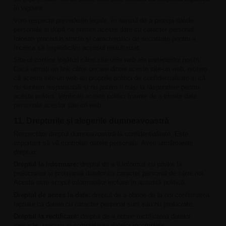
în vigoare.
Vom respecta prevederile legale, în sensul de a proteja datele
personale și după ce primim aceste date cu caracter personal,
folosim proceduri stricte și caracteristici de securitate pentru a
încerca să împiedicăm accesul neautorizat.
Site-ul conține legături către site-urile web ale partenerilor noștri.
Dacă urmați un link către oricare dintre aceste site-uri web, rețineți
că aceste site-uri web au propriile politici de confidențialitate și că
nu suntem responsabili și nu putem fi trași la răspundere pentru
aceste politici. Verificați aceste politici înainte de a trimite date
personale acestor site-uri web.
11. Drepturile și alegerile dumneavoastră
Respectăm dreptul dumneavoastră la confidențialitate. Este
important să vă controlați datele personale. Aveți următoarele
drepturi:
Dreptul la informare:
dreptul de a fi informat cu privire la
prelucrarea și protejarea datelor cu caracter personal de către noi.
Acesta este scopul informațiilor incluse în această politică.
Dreptul de acces la date:
dreptul de a obține de la noi confirmarea
faptului ca datele cu caracter personal sunt sau nu prelucrate.
Dreptul la rectificare:
dreptul de a obține rectificarea datelor
inexacte, precum și completarea datelor incomplete.