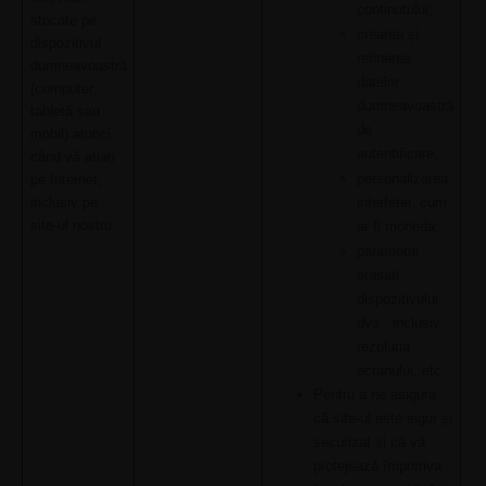
conținutului;
stocate pe
crearea și
dispozitivul
reținerea
dumneavoastră
datelor
(computer,
dumneavoastră
tabletă sau
de
mobil) atunci
autentificare;
când vă aflați
personalizarea
pe Internet,
interfeței, cum
inclusiv pe
site-ul nostru.
ar fi moneda;
parametrii
atașați
dispozitivului
dvs., inclusiv
rezoluția
ecranului, etc.
Pentru a ne asigura
că site-ul este sigur și
securizat și că vă
protejează împotriva