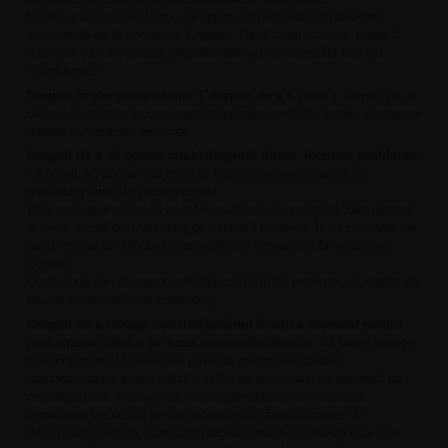
Pentru a face acest lucru, vă rugăm să ne contactați folosind
informațiile de la secțiunea Contact. Dacă aveți un cont, poate fi
mai ușor să vă corectați propriile date prin intermediul funcției
"Contul meu".
Dreptul la ștergerea datelor ("dreptul de a fi uitat"):
dreptul de a
obține, în măsura în care sunt îndeplinite condițiile legale, ștergerea
datelor cu caracter personal.
Dreptul de a vă opune marketing-ului direct, inclusiv profilarea:
vă puteți dezabona sau renunța la comunicarea noastră de
marketing direct în orice moment.
Este mai ușor să faceți acest lucru dând clic pe linkul "dezabonare"
în orice e-mail de marketing pe care vi-l trimitem. În caz contrar, ne
puteți contacta utilizând informațiile de contact de la secțiunea
Contact.
Dacă doriți să vă opuneți oricărei activități de profilare, vă rugăm să
blocați cookie-urile de marketing.
Dreptul de a retrage consimțământul în orice moment pentru
prelucrarea datelor pe baza consimțământului:
vă puteți retrage
consimțământul în ceea ce privește prelucrarea datelor
dumneavoastră atunci când o astfel de procesare se bazează pe
consimțământ. Retragerea consimțământului nu afectează
legalitatea prelucrării pe baza consimțământului înainte de
retragerea acestuia. Consultați tabelul introdus în secțiunea "Ce