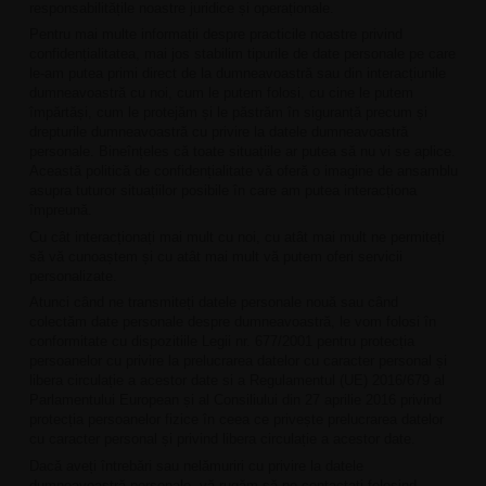
responsabilitățile noastre juridice și operaționale.
Pentru mai multe informații despre practicile noastre privind
confidențialitatea, mai jos stabilim tipurile de date personale pe care
le-am putea primi direct de la dumneavoastră sau din interacțiunile
dumneavoastră cu noi, cum le putem folosi, cu cine le putem
împărtăși, cum le protejăm și le păstrăm în siguranță precum și
drepturile dumneavoastră cu privire la datele dumneavoastră
personale. Bineînțeles că toate situațiile ar putea să nu vi se aplice.
Această politică de confidențialitate vă oferă o imagine de ansamblu
asupra tuturor situațiilor posibile în care am putea interacționa
împreună.
Cu cât interacționați mai mult cu noi, cu atât mai mult ne permiteți
să vă cunoaștem și cu atât mai mult vă putem oferi servicii
personalizate.
Atunci când ne transmiteți datele personale nouă sau când
colectăm date personale despre dumneavoastră, le vom folosi în
conformitate cu dispozitiile Legii nr. 677/2001 pentru protecția
persoanelor cu privire la prelucrarea datelor cu caracter personal și
libera circulație a acestor date si a Regulamentul (UE) 2016/679 al
Parlamentului European și al Consiliului din 27 aprilie 2016 privind
protecția persoanelor fizice în ceea ce privește prelucrarea datelor
cu caracter personal și privind libera circulație a acestor date.
Dacă aveți întrebări sau nelămuriri cu privire la datele
dumneavoastră personale, vă rugăm să ne contactați folosind