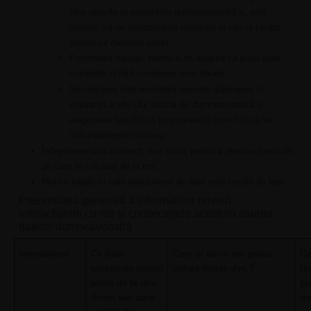
bine nevoile și așteptările dumneavoastră și, prin
urmare, să ne îmbunătățim serviciile și site-ul pentru
beneficiul clienților noștri;
Prevenirea fraudei: pentru a ne asigura că plata este
completă și fără comiterea unor fraude;
Securizarea instrumentelor noastre: păstrarea în
siguranță a site-ului utilizat de dumneavoastră și
asigurarea faptului că funcționează corect și că se
îmbunătățește continuu.
Îndeplinirea unui contract: mai exact pentru a efectua serviciile
pe care le solicitați de la noi;
Motive legale în care prelucrarea de date este cerută de lege
Prezentarea generală a informațiilor privind
interacțiunile cu noi și consecințele acestora asupra
datelor dumneavoastră
Interacțiune
Ce date
Cum și de ce am putea
Ca
personale putem
utiliza datele dvs.?
le
primi de la dvs.
pu
direct sau care
dv