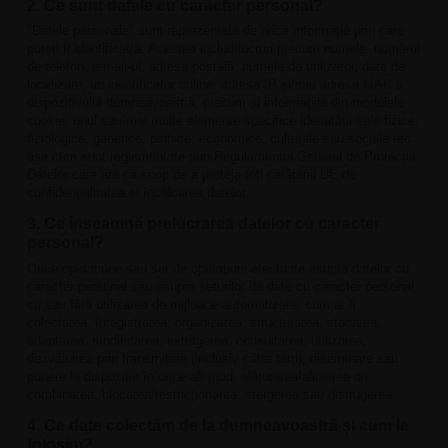
2. Ce sunt datele cu caracter personal?
"Datele personale" sunt reprezentate de orice informație prin care
puteți fi identificat/ă. Acestea includ lucruri precum numele, numărul
de telefon, e-mail-ul, adresa poștală, numele de utilizator, date de
localizare, un identificator online, adresa IP și/sau adresa MAC a
dispozitivului dumneavoastră, precum și informațiile din modulele
cookie, unul sau mai multe elemente specifice identității sale fizice,
fiziologice, genetice, psihice, economice, culturale sau sociale etc.
așa cum sunt reglementate prin Regulamentul General de Protecția
Datelor care are ca scop de a proteja toți cetățenii UE de
confidențialitatea și încălcarea datelor.
3. Ce înseamnă prelucrarea datelor cu caracter
personal?
Orice operațiune sau set de operațiuni efectuate asupra datelor cu
caracter personal sau asupra seturilor de date cu caracter personal,
cu sau fără utilizarea de mijloace automatizate, cum ar fi:
colectarea, înregistrarea, organizarea, structurarea, stocarea,
adaptarea, modificarea, extragerea, consultarea, utilizarea,
dezvăluirea prin transmitere (inclusiv către terți), diseminare sau
punere la dispoziție în orice alt mod, alăturarea/alinierea ori
combinarea, blocarea/restricționarea, ștergerea sau distrugerea.
4. Ce date colectăm de la dumneavoastră și cum le
folosim?