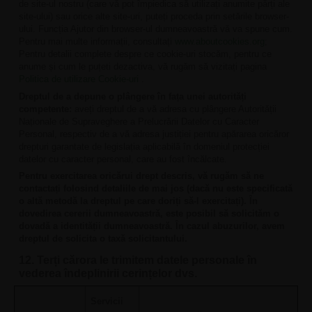
de site-ul nostru (care vă pot împiedica să utilizați anumite părți ale
site-ului) sau orice alte site-uri, puteți proceda prin setările browser-
ului. Funcția Ajutor din browser-ul dumneavoastră vă va spune cum.
Pentru mai multe informații, consultați
www.aboutcookies.org
;
Pentru detalii complete despre ce cookie-uri stocăm, pentru ce
anume și cum le puțeti dezactiva, vă rugăm să vizitați pagina
Politica de utilizare Cookie-uri
.
Dreptul de a depune o plângere în fața unei autorități
competente:
aveți dreptul de a vă adresa cu plângere Autorității
Naționale de Supraveghere a Prelucrării Datelor cu Caracter
Personal, respectiv de a vă adresa justiției pentru apărarea oricăror
drepturi garantate de legislația aplicabilă în domeniul protecției
datelor cu caracter personal, care au fost încălcate.
Pentru exercitarea oricărui drept descris, vă rugăm să ne
contactați folosind detaliile de mai jos (dacă nu este specificată
o altă metodă la dreptul pe care doriți să-l exercitați). În
dovedirea cererii dumneavoastră, este posibil să solicităm o
dovadă a identității dumneavoastră. În cazul abuzurilor, avem
dreptul de solicita o taxă solicitantului.
12. Terți cărora le trimitem datele personale în
vederea îndeplinirii cerințelor dvs.
Servicii