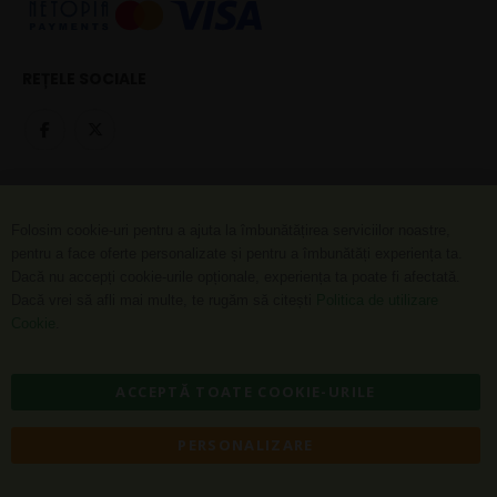
REȚELE SOCIALE
Folosim cookie-uri pentru a ajuta la îmbunătățirea serviciilor noastre,
© 2010-2026 Nutrienti.Eu - Magazin online de produse Herbalife
pentru a face oferte personalizate și pentru a îmbunătăți experiența ta.
Dacă nu accepți cookie-urile opționale, experiența ta poate fi afectată.
Dacă vrei să afli mai multe, te rugăm să citești
Politica de utilizare
Cookie
.
ACCEPTĂ TOATE COOKIE-URILE
PERSONALIZARE