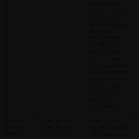
personalizate pentru
interfața cu utilizatorul
(adică parametrii
atașați la dispozitivul
dvs., inclusiv
rezoluția ecranului,
preferința pentru
fonturi etc.); pentru a
permite distribuirea
conținutului nostru pe
site-uri de socializare
(butoane de distribuire
destinate afișării site-
ului).
Acestea se
bazează pe
consimțământ.
Cereri.
Aceste date pot
Pentru a putea
Informațiile
include: nume și
răspunde întrebărilor
colectate
prenume, adresa
dvs.
Acestea au ca