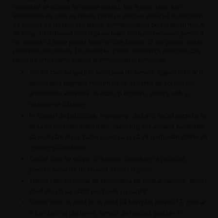
operațiuni de afaceri în numele nostru. Noi le vom oferi doar
informațiile de care au nevoie pentru a efectua serviciul și solicităm
ca aceștia să nu utilizeze datele dumneavoastră personale în niciun
alt scop. Întotdeauna vom depune toate eforturile necesare pentru a
ne asigura că toate părțile terțe cu care lucrăm vă vor păstra datele
personale securizate. De exemplu, putem încredința serviciile care
necesită prelucrarea datelor dumneavoastră personale:
Terților care ne ajută în furnizarea de servicii digitale cum ar fi
gestionarea paginilor noastre de pe site-urile de socializare,
gestionarea identității, evaluări și recenzii, analiza web și
motoare de căutare;
În scopuri de publicitate, marketing, digital și social pentru a ne
ajuta să furnizăm publicitate, marketing și campanii publicitare,
să analizăm eficacitatea acestora și să vă gestionăm datele de
contact și întrebările;
Terților care se ocupă cu livrarea coletelor și a plicurilor,
precum serviciile de curierat și cele poștale;
Terților care se ocupă de procesarea de carduri bancare, atunci
când alegeți să plătiți produsele cu cardul;
Terților care ne ajută și ne ajută să furnizăm servicii IT, cum ar
fi furnizorii de platforme, servicii de hosting, precum și