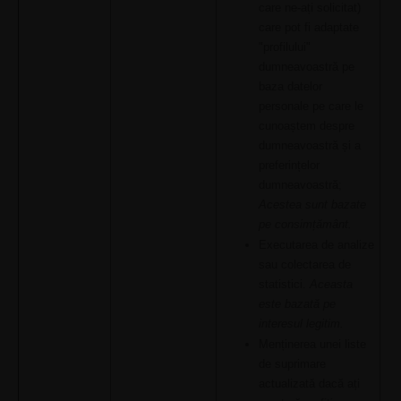
care ne-ați solicitat)
care pot fi adaptate
"profilului"
dumneavoastră pe
baza datelor
personale pe care le
cunoaștem despre
dumneavoastră și a
preferințelor
dumneavoastră;
Acestea sunt bazate
pe consimțământ.
Executarea de analize
sau colectarea de
statistici.
Aceasta
este bazată pe
interesul legitim.
Menținerea unei liste
de suprimare
actualizată dacă ați