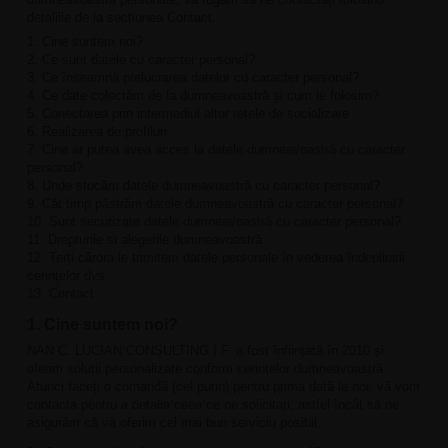
detaliile de la secțiunea Contact.
1. Cine suntem noi?
2. Ce sunt datele cu caracter personal?
3. Ce înseamnă prelucrarea datelor cu caracter personal?
4. Ce date colectăm de la dumneavoastră și cum le folosim?
5. Conectarea prin intermediul altor rețele de socializare
6. Realizarea de profiluri
7. Cine ar putea avea acces la datele dumneavoastră cu caracter
personal?
8. Unde stocăm datele dumneavoastră cu caracter personal?
9. Cât timp păstrăm datele dumneavoastră cu caracter personal?
10. Sunt securizate datele dumneavoastră cu caracter personal?
11. Drepturile și alegerile dumneavoastră
12. Terți cărora le trimitem datele personale în vederea îndeplinirii
cerințelor dvs.
13. Contact
1. Cine suntem noi?
NAN C. LUCIAN CONSULTING I.F. a fost înființată în 2010 și
oferim soluții personalizate conform cerințelor dumneavoastră.
Atunci faceți o comandă (cel puțin) pentru prima dată la noi, vă vom
contacta pentru a detalia ceea ce ne solicitați, astfel încât să ne
asigurăm că vă oferim cel mai bun serviciu posibil.