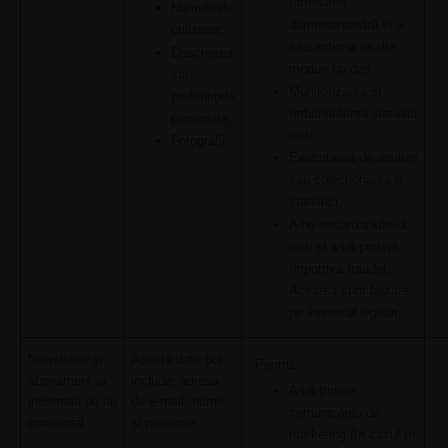
întrebările
Numele de
dumneavoastră și a
utilizator;
interacționa în alte
Descrierea
moduri cu dvs.;
sau
Monitorizarea și
preferințele
îmbunătățirea site-ului
personale;
web;
Fotografii
Executarea de analize
sau colecționarea de
statistici;
A ne securiza site-ul
web și a vă proteja
împotriva fraudei;
Acestea sunt bazate
pe interesul legitim.
Newsletter și
Aceste date pot
Pentru:
abonament la
include: adresa
A vă trimite
informații de tip
de e-mail, nume
comunicările de
comercial
și prenume.
marketing (în cazul în