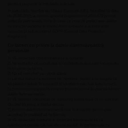
pentru a raspunde la întrebările solicitate.
În toate țările membre ale Uniunii Europene (UE), începând cu data
de 25.05.2018, a devenit aplicabil
Regulamentul 2016/679 privind
protecția persoanelor fizice în ceea ce privește prelucrarea datelor
cu caracter personal și privind libera circulație a acestor date
,
cunoscut și sub acronimul GDPR (General Data Protection
Regulation).
Ce facem cu privire la datele dumneavoastră
personale
1) Vă respectăm confidențialitatea și opțiunile.
2) Ne asigurăm că securitatea și confidențialitatea sunt încorporate
în tot ceea ce facem.
3) Nu vă vom oferi sau vinde datele.
4) Lucrăm numai cu parteneri de încredere, pentru a ne asigura că
vă păstrăm datele în siguranță și vă oferim cele mai bune servicii.
5) Suntem transparenți în ceea ce privește modul în care vă folosim
datele dumneavoastră.
6) Vă trimitem comunicări de marketing numai după ce ne solicitați.
Oricând vă puteți schimba decizia.
7) Folosim datele dumneavoastră doar în scopurile pentru care
acceptați în prealabil să fie folosite.
8) Vă respectăm drepturile și încercăm întotdeauna să vă
satisfacem cererile cât mai eficient posibil, în conformitate cu