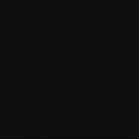
datele dumneavoastră personale pe durata necesară procesării
întrebărilor dvs., dar nu mai mult de 3 ani de la ultima
corespondență trimisă;
În cazul în care creați un cont, păstrăm datele dumneavoastră
personale până când solicitați să le ștergem sau după o
perioadă de inactivitate (fără o interacțiune activă cu site-urile
noastre) definite în conformitate cu reglementările și
îndrumările locale. În acest sens, menționăm că datele
prelucrate pentru acest scop vor fi șterse la 5 ani după ultima
interacțiune cu utilizatorul contului (ca de exemplu, login în
contul dumneavoastră);
În cazul în care v-ați oferit consimțământul pentru marketing
direct, păstrăm datele dumneavoastră personale până când vă
dezabonați sau solicitați să le ștergem;
În cazul în care modulele cookie sunt stocate pe computer, le
păstrăm atâta timp cât este necesar pentru ca acestea să își
atingă scopurile (de exemplu, pe durata unei sesiuni pentru
cookie-urile pentru ID-uri de sesiune) și pentru o perioadă
definită în conformitate cu reglementările și îndrumările locale.
În acest sens, menționăm că datele prelucrate prin modulele