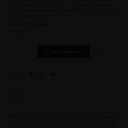
pentru a ajuta la susținerea obiectivelor nutriționale. Fiecare porție
conține 2 miliarde de bacterii vii din tulpini de
Bifidobacterium lactis
HN01
9 și
Lactobacillus helveticus R52
.
DISPONIBILITATE:
ÎN STOC
SKU
173K
ADAUGĂ ÎN COȘ
DETALII
Microbiotic Max
a fost formulat pentru a oferi o combinație
de probiotice și fibre prebiotice, care lucrează împreună în
armonie pentru a ajuta la susținerea obiectivelor nutriționale.