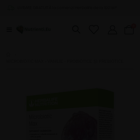
LIVRARE GRATUITĂ la comenzi Herbalife de la 100 lei*
pro
0
Comutare
Cart
în
navigare
MICROBIOTIC MAX - VANILIE - PROBIOTICE ȘI PREBIOTICE
Skip
to
the
end
of
the
images
gallery