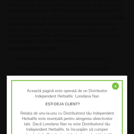
Fiecare porție conține 2 miliarde de bacterii vii din tulpini de
Bifidobacterium lactis HN01
9 și
Lactobacillus helveticus R52
.
Acest produs are un conținut ridicat de fibre și este disponibil
în plicuri individuale, sub formă de pudră, ceea ce îl face
perfect pentru a-l lua cu tine și atunci când ești în mișcare.
Cu o aromă subtilă de vanilie, îl poți savura doar cu apă sau
îl poți adăuga în shake-ul preferat F1.
CARACTERISTICI CHEIE
Conține o combinație de probiotice și fibre prebiotice
Furnizează 2 miliarde de bacterii vii (UFC) per porție
Fără gluten
x
Bogat în fibre
Această pagină este operată de un Distribuitor
Independent Herbalife: Loredana Nan
Fără zahăr adăugat
EȘTI DEJA CLIENT?
Nu conține îndulcitori, coloranți sau conservanți
Relația de unu-la-unu cu Distribuitorul tău Independent
Cu aromă de vanilie
Herbalife este esențială pentru atingerea obiectivelor
tale. Dacă Loredana Nan nu este Distribuitorul tău
Nu necesită refrigerare
Independent Herbalife, te încurajăm să cumperi