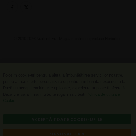
© 2010-2026 Nutrienti.Eu - Magazin online de produse Herbalife
Folosim cookie-uri pentru a ajuta la îmbunătățirea serviciilor noastre,
pentru a face oferte personalizate și pentru a îmbunătăți experiența ta.
Dacă nu accepți cookie-urile opționale, experiența ta poate fi afectată.
Dacă vrei să afli mai multe, te rugăm să citești
Politica de utilizare
Cookie
.
ACCEPTĂ TOATE COOKIE-URILE
PERSONALIZARE