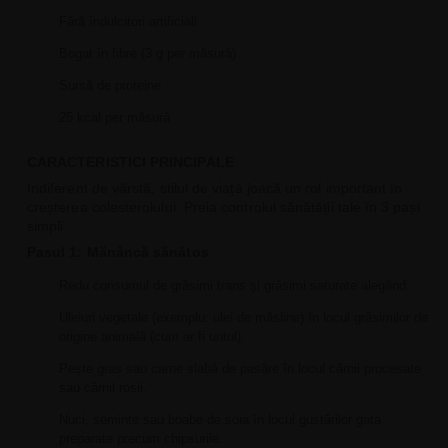
Fără îndulcitori artificiali
Bogat în fibre (3 g per măsură)
Sursă de proteine
25 kcal per măsură
CARACTERISTICI PRINCIPALE
Indiferent de vârstă, stilul de viață joacă un rol important în
creșterea colesterolului. Preia controlul sănătății tale în 3 pași
simpli.
Pasul 1: Mănâncă sănătos
Redu consumul de grăsimi trans și grăsimi saturate alegând:
Uleiuri vegetale (exemplu: ulei de măsline) în locul grăsimilor de
origine animală (cum ar fi untul).
Pește gras sau carne slabă de pasăre în locul cărnii procesate
sau cărnii roșii.
Nuci, semințe sau boabe de soia în locul gustărilor gata
preparate precum chipsurile.