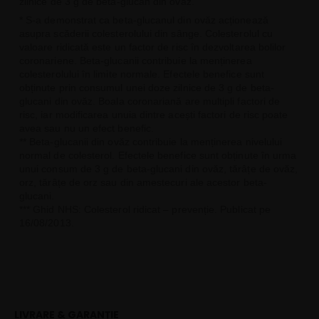
zilnice de 3 g de beta-glucan din ovăz.
* S-a demonstrat ca beta-glucanul din ovăz acționează
asupra scăderii colesterolului din sânge. Colesterolul cu
valoare ridicată este un factor de risc în dezvoltarea bolilor
coronariene. Beta-glucanii contribuie la menținerea
colesterolului în limite normale. Efectele benefice sunt
obținute prin consumul unei doze zilnice de 3 g de beta-
glucani din ovăz. Boala coronariană are multipli factori de
risc, iar modificarea unuia dintre acești factori de risc poate
avea sau nu un efect benefic.
** Beta-glucanii din ovăz contribuie la menținerea nivelului
normal de colesterol. Efectele benefice sunt obținute în urma
unui consum de 3 g de beta-glucani din ovăz, tărâțe de ovăz,
orz, tărâțe de orz sau din amestecuri ale acestor beta-
glucani.
*** Ghid NHS: Colesterol ridicat – prevenție. Publicat pe
16/08/2013.
LIVRARE & GARANȚIE