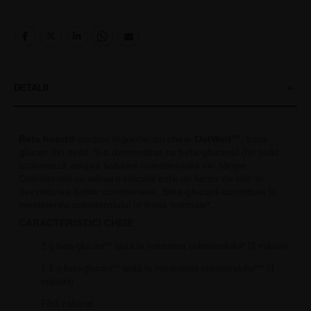
DETALII
Beta heart®
conține ingredientul cheie
OatWell™
, beta-
glucan din ovăz. S-a demonstrat ca beta-glucanul din ovăz
acționează asupra scăderii colesterolului din sânge.
Colesterolul cu valoare ridicată este un factor de risc în
dezvoltarea bolilor coronariene. Beta-glucanii contribuie la
menținerea colesterolului în limite normale*.
CARACTERISTICI CHEIE
3 g beta-glucani** ajută la reducerea colesterolului* (2 măsuri)
1,5 g beta-glucani** ajută la menținerea colesterolului*** (1
măsură)
Fără zaharuri