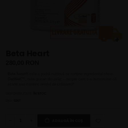
Skip
Beta Heart
to
the
280,00 RON
beginning
of
Beta heart®
este o pudră nutritivă ce conține ingredientul cheie
the
OatWell™
, beta glucan din ovăz – despre care s-a demonstrat că
images
scade sau menține nivelul de colesterol*.
gallery
DISPONIBILITATE:
ÎN STOC
SKU
0267
ADAUGĂ ÎN COȘ