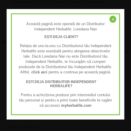
Lasă pielea să se simtă curată, echilibrată și revigorată
Textură ușoară de gel spumant
x
Potrivit pentru diferite tipuri de piele
Această pagină este operată de un Distribuitor
Independent Herbalife: Loredana Nan
Fără parabeni sau sulfați adăugați
EȘTI DEJA CLIENT?
MOD DE UTILIZARE
Relația de unu-la-unu cu Distribuitorul tău Independent
Herbalife este esențială pentru atingerea obiectivelor
Aplică pe palmele umezite și masează până la obținerea unei spume
tale. Dacă Loredana Nan nu este Distribuitorul tău
fine.
Independent Herbalife, te încurajăm să cumperi
produsele de la Distribuitorul tău Independent Herbalife.
Masează ușor fața și gâtul, folosind mișcări circulare.
Altfel,
click aici
pentru a continua pe această pagină.
Clătește bine cu apă călduță și usucă pielea prin tapotare.
EȘTI DEJA DISTRIBUITOR INDEPENDENT
Utilizează dimineața și seara pentru rezultate optime.
HERBALIFE?
Pentru a achiziționa produse prin intermediul contului
tău personal și pentru a primi toate beneficiile te rugăm
să accesezi
myherbalife.com
LIVRARE & GARANȚIE
Informații de livrare