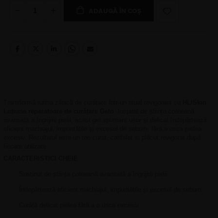
ADAUGĂ ÎN COȘ
Transformă rutina zilnică de curățare într-un ritual revigorant cu
HL/Skin
Loțiune reparatoare de curățare Gelo
. Inspirat de știința coreeană
avansată a îngrijirii pielii, acest gel spumant ușor și delicat îndepărtează
eficient machiajul, impuritățile și excesul de sebum, fără a usca pielea
excesiv. Rezultatul este un ten curat, catifelat și plăcut revigorat după
fiecare utilizare.
CARACTERISTICI CHEIE
Susținut de știința coreeană avansată a îngrijirii pielii
Îndepărtează eficient machiajul, impuritățile și excesul de sebum
Curăță delicat pielea fără a o usca excesiv