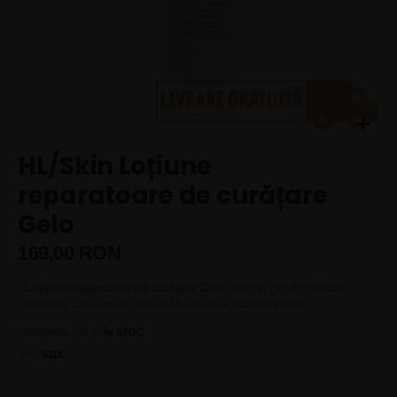
Skip
HL/Skin Loțiune
to
the
reparatoare de curățare
beginning
Gelo
of
the
169,00 RON
images
gallery
Loțiune reparatoare de curățare Gelo
este un gel de curățare
spumant care curăță delicat fără a usca excesiv pielea.
DISPONIBILITATE:
ÎN STOC
SKU
511K