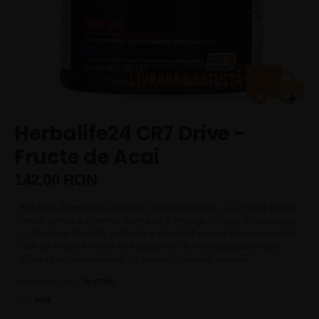
Skip
Herbalife24 CR7 Drive -
to
the
Fructe de Acai
beginning
of
142,00 RON
the
images
H24 CR7 Drive
este o băutură sportivă modernă, cu un gust plăcut,
gallery
creată pentru a alimenta dorința de a împinge limitele. În colaborare
cu Cristiano Ronaldo, Herbalife a dezvoltat o nouă băutură sportivă
care să crească nivelul de hidratare și să îmbunătățească rapid
eficiența antrenamentelor, cu arome și coloranți naturali.
DISPONIBILITATE:
ÎN STOC
SKU
1466