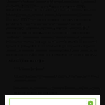
Menține-te hidratat înainte și în timpul exercițiilor cu ajutorul
Herbalife24 CR7 Drive – varianta contemporană fără
îndulcitori artificiali a băuturilor sportive tradiționale. Încercat,
testat și creat cu ajutorul sportivului profesionist, Cristiano
Ronaldo, CR7 Drive este o băutură hipotonică dezvoltată
pentru a furniza trei componente necesare pentru
performanță: carbohidrați pentru energie, vitamina B12
pentru sprijinirea și reducerea oboselii și un amestec de
electroliți – (magneziu, potasiu și sodiu) pentru a-ți asigura
hidratarea necesară și a-ți garanta performanța. Cu o aromă
ușoară și proaspătă, CR7 Drive este potrivit pentru o gamă
variată de activități sportive, indiferent dacă este vorba de un
meci intens de fotbal sau de un antrenament la sala de sport.
CARACTERISTICI CHEIE
97 de calorii per porție.
Băutură gustoasă și revigorantă destinată consumului în timpul
antrenamentelor.
Dezvoltată în colaborare cu Cristiano Ronaldo, unul din jucătorii
de fotbal de elită, la nivel global.
S-a demonstrat că soluțiile pe bază de carbohidrați și electroliți
x
ajută la susținerea performanței de anduranță*.