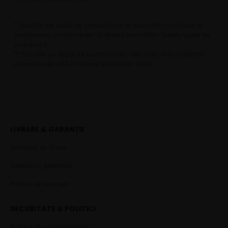
* Soluțiile pe bază de carbohidrați și electroliți contribuie la
menținerea performanței în timpul exercițiilor îndelungate de
anduranță.
** Soluțiile pe bază de carbohidrați- electroliți îmbunătățesc
absorbția de apă în timpul exercițiilor fizice.
LIVRARE & GARANȚIE
Informații de livrare
Satisfacție garantată
Politica de returnare
SECURITATE & POLITICI
Politica de confidențialitate