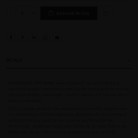
ADAUGĂ ÎN COȘ
DETALII
Herbalife24 CR7 Drive
este o băutură cu carbohidrați și
electroliți pentru menținerea nivelului de anduranță pe durata
antrenamentelor prelungite - perfect pentru a fi consumată în
timpul exercițiilor.
Este o soluție pe bază de carbohidrați-electroliți despre care
s-a demonstrat că îmbunătățește absorbția de apă în timpul
activității fizice și ajută la menținerea performanței de
anduranță*, indiferent dacă este vorba de un meci intens de
fotbal sau de un antrenament prelungit la sala de forță.