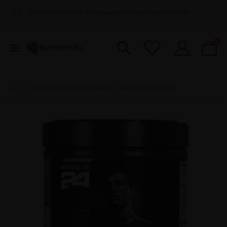
LIVRARE GRATUITĂ la comenzi Herbalife de la 100 lei*
pro
0
Comutare
Cart
în
navigare
HERBALIFE24 CR7 DRIVE - FRUCTE DE ACAI
Skip
to
the
end
of
the
images
gallery