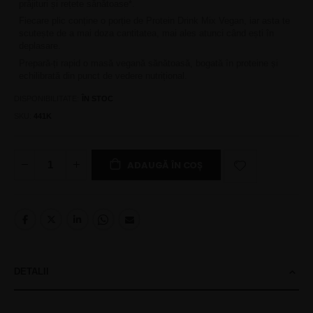
prăjituri și rețete sănătoase*.
Fiecare plic conține o porție de Protein Drink Mix Vegan, iar asta te
scutește de a mai doza cantitatea, mai ales atunci când ești în
deplasare.
Prepară-ți rapid o masă vegană sănătoasă, bogată în proteine și
echilibrată din punct de vedere nutrițional.
DISPONIBILITATE:
ÎN STOC
SKU
441K
ADAUGĂ ÎN COȘ
DETALII