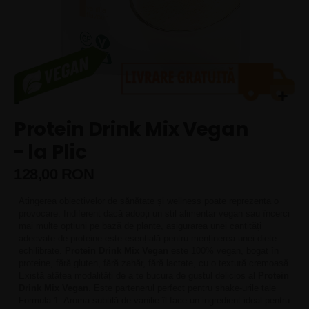
Skip
Protein Drink Mix Vegan
to
the
- la Plic
beginning
of
128,00 RON
the
images
Atingerea obiectivelor de sănătate și wellness poate reprezenta o
gallery
provocare. Indiferent dacă adopți un stil alimentar vegan sau încerci
mai multe opțiuni pe bază de plante, asigurarea unei cantități
adecvate de proteine este esențială pentru menținerea unei diete
echilibrate.
Protein Drink Mix Vegan
este 100% vegan, bogat în
proteine, fără gluten, fără zahăr, fără lactate, cu o textură cremoasă.
Există atâtea modalități de a te bucura de gustul delicios al
Protein
Drink Mix Vegan
. Este partenerul perfect pentru shake-urile tale
Formula 1. Aroma subtilă de vanilie îl face un ingredient ideal pentru