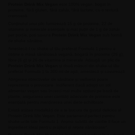
Protein Drink Mix Vegan
este 100% vegan, bogat în
proteine, fără gluten, fără zahăr, fără lactate, cu o textură
cremoasă.
Conținutul unui plic furnizează 15 g de proteine, 22 de
vitamine și minerale esențiale și mai puțin de 1 g de zahăr
per porție, poți savura
Protein Drink Mix Vegan
sub formă
de shake sănătos.
Amestecă-l cu shake-ul tău preferat Formula 1 pentru a
obține o masă sănătoasă vegană, bogată în proteine (26 g),
fibre (6 g) și 26 de vitamine și minerale. Adaugă un plic de
Protein Drink Mix Vegan
și două măsuri din shake-ul tău
preferat Formula 1 la 300 ml de apă, amestecă și savurează.
Atingerea obiectivelor de sănătate și wellness poate
reprezenta o provocare. Indiferent dacă adopți un stil
alimentar vegan sau încerci mai multe opțiuni pe bază de
plante, asigurarea unei cantități adecvate de proteine este
esențială pentru menținerea unei diete echilibrate.
Există atâtea modalități de a te bucura de gustul delicios al
Protein Drink Mix Vegan. Este partenerul perfect pentru
shake-urile tale Formula 1. Aroma subtilă de vanilie îl face un
ingredient ideal pentru prăjituri și rețete sănătoase*.