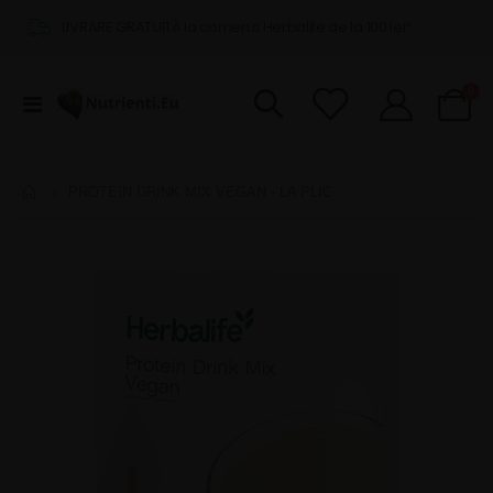
LIVRARE GRATUITĂ la comenzi Herbalife de la 100 lei*
pro
0
Comutare
Cart
în
navigare
PROTEIN DRINK MIX VEGAN - LA PLIC
Skip
to
the
end
of
the
images
gallery