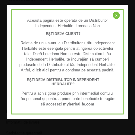
Proteinele din alimente precum soia sau produsele lactate
sunt considerate a fi proteine „complete”, deoarece conțin toți
x
aminoacizii esențiali (sau de bază), necesari dezvoltării și
Această pagină este operată de un Distribuitor
păstrării masei musculare slabe.
Independent Herbalife: Loredana Nan
Organismul tău are nevoie de 1 g de proteine pentru 1 kg
EȘTI DEJA CLIENT?
greutate.
Relația de unu-la-unu cu Distribuitorul tău Independent
MOD RECOMANDAT DE UTILIZARE
Herbalife este esențială pentru atingerea obiectivelor
O lingură de pudră (6 g) conține 5 g de proteine. Consumați
tale. Dacă Loredana Nan nu este Distribuitorul tău
între 1-4 porții per zi.
Independent Herbalife, te încurajăm să cumperi
produsele de la Distribuitorul tău Independent Herbalife.
Formula 3 se poate adăuga la shake-ul tău Formula 1 sau în
Altfel,
click aici
pentru a continua pe această pagină.
mâncăruri (în sosuri, supe, etc).
EȘTI DEJA DISTRIBUITOR INDEPENDENT
HERBALIFE?
Pentru a achiziționa produse prin intermediul contului
tău personal și pentru a primi toate beneficiile te rugăm
să accesezi
myherbalife.com
LIVRARE & GARANȚIE
Informații de livrare
Satisfacție garantată