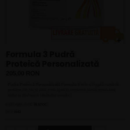
Skip
Formula 3 Pudră
to
the
Proteică Personalizată
beginning
of
205,00 RON
the
images
Pudra Proteică Personalizată Formula 3
este o bogată sursă de
gallery
proteine din zer și soia, care ajută la creșterea masei musculare
slabe și păstrează sănătatea oaselor.
DISPONIBILITATE:
ÎN STOC
SKU
0242