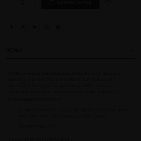
ADAUGĂ ÎN COȘ
DETALII
Pudra proteică personalizată Herbalife
este bogată în
proteine, reprezentând o modalitate convenabilă de a
suplimenta și crește consumul de proteine, ceea ce
contribuie la menținerea și creșterea masei musculare.
CARACTERISTICI CHEIE
Bogată în proteine din soia și zer, ajută la dezvoltarea masei
musculare slabe și la păstrarea sănătății oaselor.
5g proteine per porție.
CARACTERISTICI PRINCIPALE