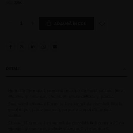
SKU
229K
ADAUGĂ ÎN COȘ
DETALII
Herbalife Formula 1 combină proteine de înaltă calitate, fibre,
vitamine și minerale, oferind un shake delicios și practic.
Savurează shake-ul Formula 1 cu aromă de ciocolată fină la
micul dejun, prânz sau cină, ca parte a unei alimentații
variate.
Shake-ul Formula 1 cu aromă de ciocolată fină conține 25 de
vitamine și minerale, inclusiv vitamina D și vitamina C.