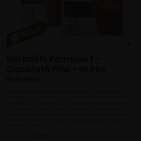
Skip
Herbalife Formula 1 -
to
the
Ciocolată Fină - la Plic
beginning
of
98,00 RON
the
images
Herbalife Formula 1 - Ciocolată Fină
oferă un aport nutrițional
gallery
echilibrat pentru un stil de viață activ. Shake-ul Herbalife Formula 1
cu aromă de ciocolată fină oferă nutriție excelentă și gust delicios
într-un singur shake. Este bogat în proteine, care contribuie la
menținerea și creșterea masei musculare. Shake-ul Formula 1 cu
aromă de ciocolată fină conține, de asemenea, echilibrul perfect de
vitamine și minerale.
DISPONIBILITATE:
ÎN STOC