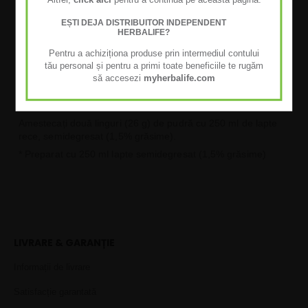
Herbalife Formula 1 Ciocolată Fină combină proteine, fibre,
vitamine și minerale de înaltă calitate, oferind un shake
EȘTI DEJA DISTRIBUITOR INDEPENDENT
delicios și practic. Shake-ul Formula 1 se prepară rapid și
HERBALIFE?
ușor!
Pentru a achiziționa produse prin intermediul contului
MOD RECOMANDAT DE UTILIZARE
tău personal și pentru a primi toate beneficiile te rugăm
să accesezi
myherbalife.com
Shake-ul Herbalife Formula 1 poate fi consumat ca parte a
unei mese echilibrate. Agitați ușor recipientul înainte de
fiecare utilizare.
Amestecați două linguri (26 g) de pudră cu 250 ml de lapte
rece, semidegresat (1,5% grăsime).
* Preparat cu 250 ml lapte semidegresat (1,5% grăsime)
LIVRARE & GARANȚIE
Informații de livrare
Satisfacție garantată