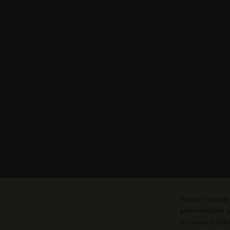
Folosim cookie-
personalizate ș
ta poate fi afe