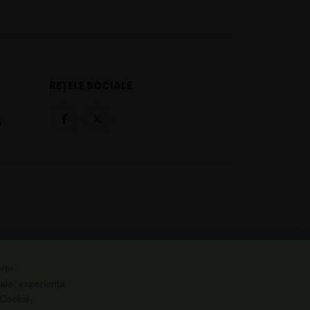
REȚELE SOCIALE
erte
nale, experiența
e Cookie
.