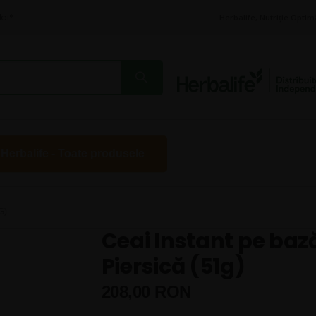
lei*
Herbalife, Nutriție Optim
 Herbalife - Toate produsele
G)
Ceai Instant pe bază
Piersică (51g)
208,00 RON