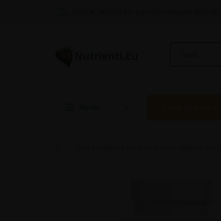
LIVRARE GRATUITĂ la comenzi Herbalife de la 100 
Meniu
Lista de prețuri
CEAI INSTANT PE BAZĂ DE PLANTE - PIERSICĂ (51
Skip
to
the
end
of
the