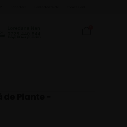
ă!
Conectare
Contactează-Ne
Crează Cont
produse
0
Cart
 de Plante -