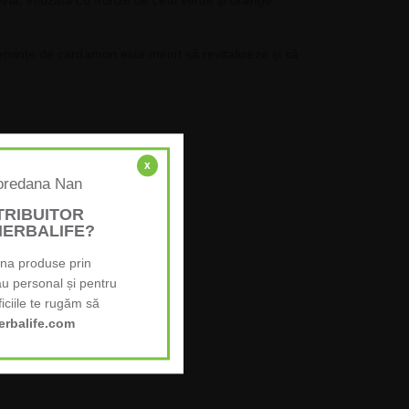
evia, infuzată cu frunze de ceai verde și orange
semințe de cardamon este menit să revitalizeze și să
x
centrare.
Loredana Nan
în ceaiul verde.
STRIBUITOR
HERBALIFE?
ona produse prin
ău personal și pentru
iciile te rugăm să
rbalife.com