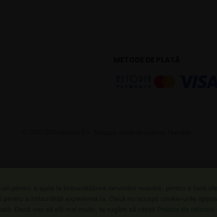
METODE DE PLATĂ
© 2010-2026 Nutrienti.Eu - Magazin online de produse Herbalife
uri pentru a ajuta la îmbunătățirea serviciilor noastre, pentru a face of
i pentru a îmbunătăți experiența ta. Dacă nu accepți cookie-urile opțio
ctată. Dacă vrei să afli mai multe, te rugăm să citești
Politica de utilizar