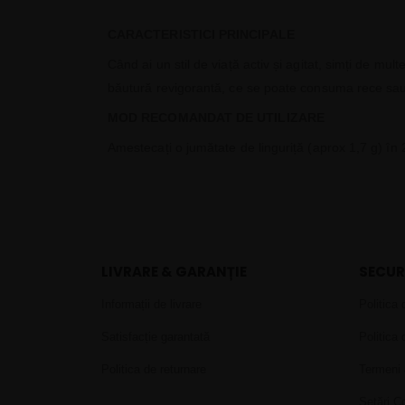
CARACTERISTICI PRINCIPALE
Când ai un stil de viață activ și agitat, simți de mul
băutură revigorantă, ce se poate consuma rece sau c
MOD RECOMANDAT DE UTILIZARE
Amestecați o jumătate de linguriță (aprox 1,7 g) în
LIVRARE & GARANȚIE
SECUR
Informații de livrare
Politica 
Satisfacție garantată
Politica 
Politica de returnare
Termeni 
Setări C