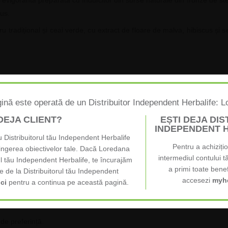
revigorantă preparată cu îndulcitor din surse naturale din frunze de st
us.
tradițional și ceai verde, cu extract de floare de malva, hibiscus și 
e 85 mg cafeină, pentru a-ți crește agilitatea și pentru o mai bună con
ină este operată de un Distribuitor Independent Herbalife: 
 special, pentru a-ți oferi întreaga gamă de compuși care se regăsesc 
 DEJA CLIENT?
EȘTI DEJA DI
INDEPENDENT 
 Distribuitorul tău Independent Herbalife
Pentru a achiziți
tingerea obiectivelor tale. Dacă Loredana
intermediul contului t
ul tău Independent Herbalife, te încurajăm
a primi toate benef
 de la Distribuitorul tău Independent
accesezi
myhe
ici
pentru a continua pe această pagină.
mâie și cu aromă de Piersică.
 de preferință.