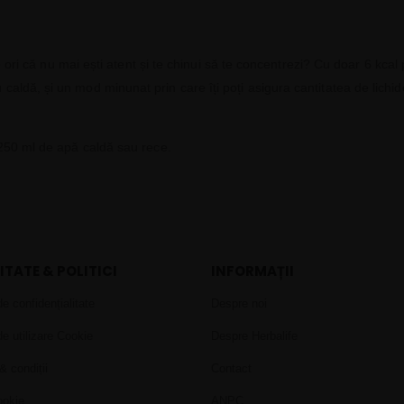
te ori că nu mai ești atent și te chinui să te concentrezi? Cu doar 6 kca
aldă, și un mod minunat prin care îți poți asigura cantitatea de lichi
 250 ml de apă caldă sau rece.
ITATE & POLITICI
INFORMAȚII
de confidențialitate
Despre noi
de utilizare Cookie
Despre Herbalife
& condiții
Contact
ookie
ANPC