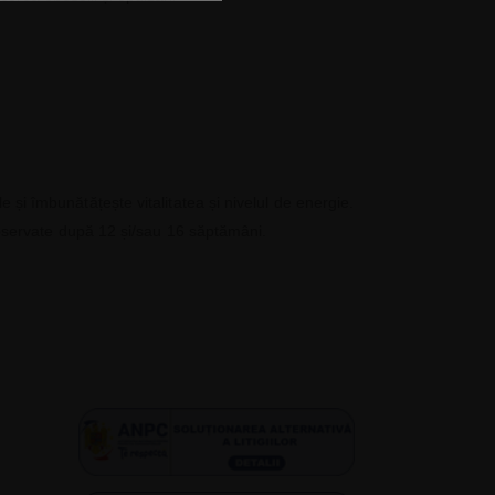
 și îmbunătățește vitalitatea și nivelul de energie.
 observate după 12 și/sau 16 săptămâni.