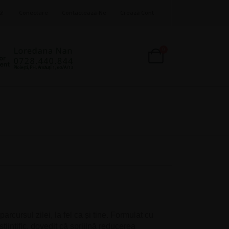
ă!
Conectare
Contactează-Ne
Crează Cont
produse
0
Cart
arcursul zilei, la fel ca și tine. Formulat cu
tiințific, dovedit că sprijină reducerea