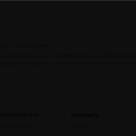
le pe zi în timpul meselor.
dit că sprijină reducerea circumferinței taliei și a grăsimii abdominale
și exerciții fizice. Subiecții studiului au avut un IMC de 25+, rezultate
ITATE & POLITICI
INFORMAȚII
de confidențialitate
Despre noi