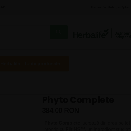
lei*
Herbalife, Nutriție Optim
 Herbalife - Toate produsele
Phyto Complete
384,00 RON
Phyto Complete
lucrează din greu pe tot p
atenție cu Fiit-NS™, un ingredient studiat ș