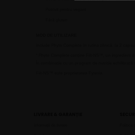
Potrivit pentru vegani
Fără gluten
MOD DE UTILIZARE
Include Phyto Complete în rutina zilnică. Ia 2 capsu
* Phyto Complete conține Fiit-NS™, un ingredient dove
În combinație cu un program de nutriție echilibrată 
Fiit-NS™ este proprietatea Fytexia.
LIVRARE & GARANȚIE
SECUR
Informații de livrare
Politica 