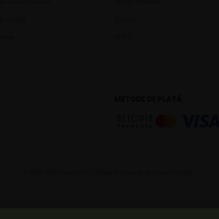
de utilizare Cookie
Despre Herbalife
& condiții
Contact
ookie
ANPC
METODE DE PLATĂ
© 2010-2026 Nutrienti.Eu - Magazin online de produse Herbalife