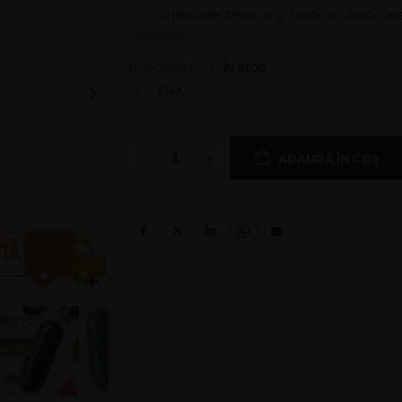
circumferinței taliei, a grăsimii abdominale
energie.*
DISPONIBILITATE:
ÎN STOC
SKU
236K
ADAUGĂ ÎN COȘ