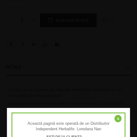
ADAUGĂ ÎN COȘ
DETALII
Inspiră-te din
Cartea de bucate Herbalife Nutrition
și vei
descoperi arome minunate!
Adaugă savoare meselor tale și experimentează consumul
de produse Herbalife într-un mod inedit! Prepară rețetele
preferate acasă, împreună cu familia sau prietenii.
x
Distrează-te, gătește cu pasiune și îmbrățișează stilul de
Această pagină este operată de un Distribuitor
viață sănătos.
Independent Herbalife: Loredana Nan
Conține
80 de rețete sănătoase, coduri QR pentru
EȘTI DEJA CLIENT?