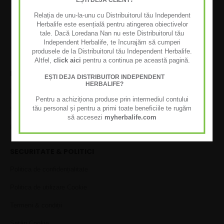
shopping rapid, idei de reciclare a recipientelor
!
Relația de unu-la-unu cu Distribuitorul tău Independent
Herbalife este esențială pentru atingerea obiectivelor
tale. Dacă Loredana Nan nu este Distribuitorul tău
Independent Herbalife, te încurajăm să cumperi
produsele de la Distribuitorul tău Independent Herbalife.
Altfel,
click aici
pentru a continua pe această pagină.
LIVRARE & GARANȚIE
EȘTI DEJA DISTRIBUITOR INDEPENDENT
HERBALIFE?
Informații de livrare
Pentru a achiziționa produse prin intermediul contului
tău personal și pentru a primi toate beneficiile te rugăm
Satisfacție garantată
să accesezi
myherbalife.com
Politica de returnare
SECURITATE & POLITICI
Politica de confidențialitate
Politica de utilizare Cookie
Termeni & condiții
Setări Cookie