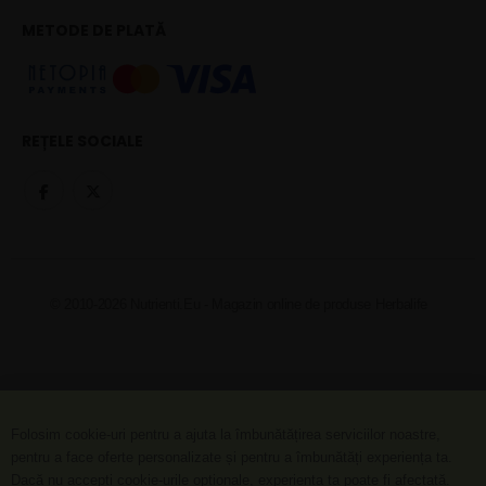
METODE DE PLATĂ
REȚELE SOCIALE
© 2010-2026 Nutrienti.Eu - Magazin online de produse Herbalife
Folosim cookie-uri pentru a ajuta la îmbunătățirea serviciilor noastre,
pentru a face oferte personalizate și pentru a îmbunătăți experiența ta.
Dacă nu accepți cookie-urile opționale, experiența ta poate fi afectată.