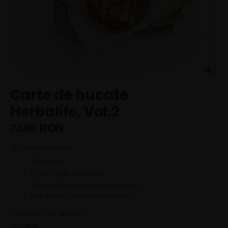
Skip
Carte de bucate
to
the
Herbalife, Vol.2
beginning
of
78,00 RON
the
images
Ce conține cartea?
gallery
4 Capitole
80 de rețete proaspete
Coduri QR pentru shopping rapid
Idei de reciclare a recipientelor
DISPONIBILITATE:
ÎN STOC
SKU
3C10