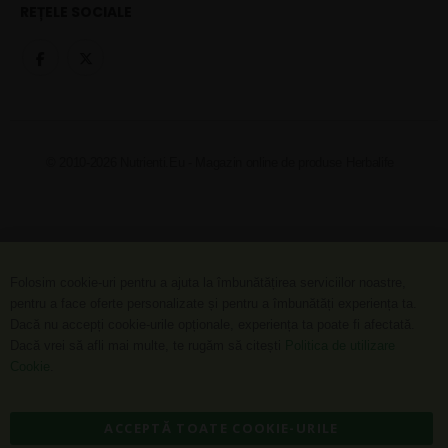
REȚELE SOCIALE
© 2010-2026 Nutrienti.Eu - Magazin online de produse Herbalife
Folosim cookie-uri pentru a ajuta la îmbunătățirea serviciilor noastre,
pentru a face oferte personalizate și pentru a îmbunătăți experiența ta.
Dacă nu accepți cookie-urile opționale, experiența ta poate fi afectată.
Dacă vrei să afli mai multe, te rugăm să citești
Politica de utilizare
Cookie
.
ACCEPTĂ TOATE COOKIE-URILE