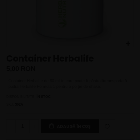
Skip
Container Herbalife
to
the
5,00 RON
beginning
of
Container Herbalife de 60 ml în care poate fi păstrată/transportată
the
pudra Herbalife Formula 1 pentru o porție de shake.
images
gallery
DISPONIBILITATE:
ÎN STOC
SKU
302A
ADAUGĂ ÎN COȘ