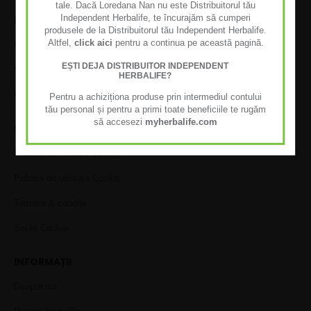
tale. Dacă Loredana Nan nu este Distribuitorul tău
Independent Herbalife, te încurajăm să cumperi
LIVRARE & GARANȚIE
produsele de la Distribuitorul tău Independent Herbalife.
Altfel,
click aici
pentru a continua pe această pagină.
Informații de livrare
EȘTI DEJA DISTRIBUITOR INDEPENDENT
Satisfacție garantată
HERBALIFE?
Politica de returnare
Pentru a achiziționa produse prin intermediul contului
tău personal și pentru a primi toate beneficiile te rugăm
să accesezi
myherbalife.com
SECURITATE & POLITICI
Politica de confidențialitate
Politica de utilizare Cookie
Termeni & condiții
Setări Cookie
INFORMAȚII
Despre noi