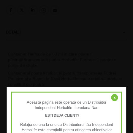
DETALII
Container Herbalife de 60 ml în care poate fi
păstrată/transportată pudra Herbalife Formula 1 pentru o
porție de shake.
Containerul poate fi folosit și pentru transportarea Pudrei
Proteice și a Supei de Roşii Herbalife sau a oricărui produse
constituit din pudră.
Capacitate:
60 ml
Dimensiuni (cu capac):
50,8x55,1 mm
x
Această pagină este operată de un Distribuitor
Dimensiuni (fara capac):
45,5x51,5 mm
Independent Herbalife: Loredana Nan
EȘTI DEJA CLIENT?
Relația de unu-la-unu cu Distribuitorul tău Independent
Herbalife este esențială pentru atingerea obiectivelor